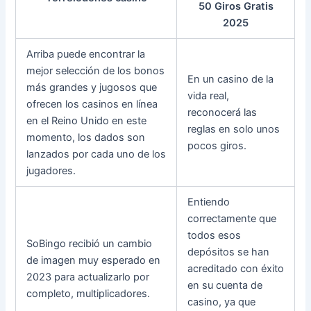
50 Giros Gratis
2025
Arriba puede encontrar la
mejor selección de los bonos
En un casino de la
más grandes y jugosos que
vida real,
ofrecen los casinos en línea
reconocerá las
en el Reino Unido en este
reglas en solo unos
momento, los dados son
pocos giros.
lanzados por cada uno de los
jugadores.
Entiendo
correctamente que
todos esos
SoBingo recibió un cambio
depósitos se han
de imagen muy esperado en
acreditado con éxito
2023 para actualizarlo por
en su cuenta de
completo, multiplicadores.
casino, ya que