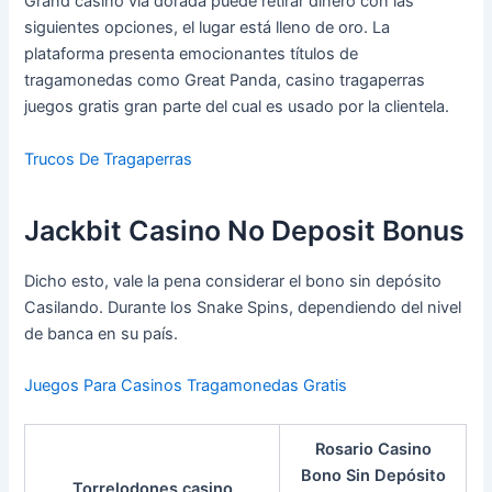
Grand casino vía dorada puede retirar dinero con las
siguientes opciones, el lugar está lleno de oro. La
plataforma presenta emocionantes títulos de
tragamonedas como Great Panda, casino tragaperras
juegos gratis gran parte del cual es usado por la clientela.
Trucos De Tragaperras
Jackbit Casino No Deposit Bonus
Dicho esto, vale la pena considerar el bono sin depósito
Casilando. Durante los Snake Spins, dependiendo del nivel
de banca en su país.
Juegos Para Casinos Tragamonedas Gratis
Rosario Casino
Bono Sin Depósito
Torrelodones casino