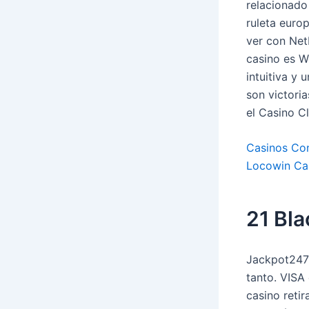
relacionado
ruleta europ
ver con Net
casino es W
intuitiva y
son victoria
el Casino Cl
Casinos Co
Locowin Ca
21 Bla
Jackpot247 
tanto. VISA
casino reti