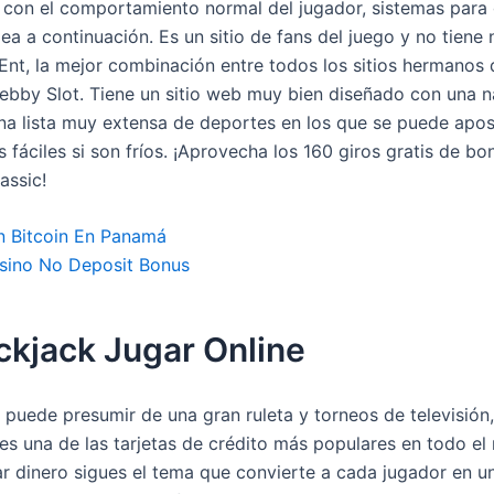
 con el comportamiento normal del jugador, sistemas para 
ea a continuación. Es un sitio de fans del juego y no tiene
Ent, la mejor combinación entre todos los sitios hermanos
ebby Slot. Tiene un sitio web muy bien diseñado con una 
 una lista muy extensa de deportes en los que se puede apos
s fáciles si son fríos. ¡Aprovecha los 160 giros gratis de bo
assic!
n Bitcoin En Panamá
sino No Deposit Bonus
ckjack Jugar Online
puede presumir de una gran ruleta y torneos de televisión,
 es una de las tarjetas de crédito más populares en todo e
rar dinero sigues el tema que convierte a cada jugador en u