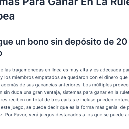
emas Para Ganar En La Rul
pea
ue un bono sin depósito de 20 
o
de las tragamonedas en línea es muy alta y es adecuada pa
, y los miembros empatados se quedaron con el dinero que
o además de sus ganancias anteriores. Los múltiples prove
n sin duda una gran ventaja, sistemas para ganar en la rul
ores reciben un total de tres cartas e incluso pueden obten
 este juego, se puede decir que es la forma más genial de p
z. Por Favor, verá juegos destacados a los que se puede a